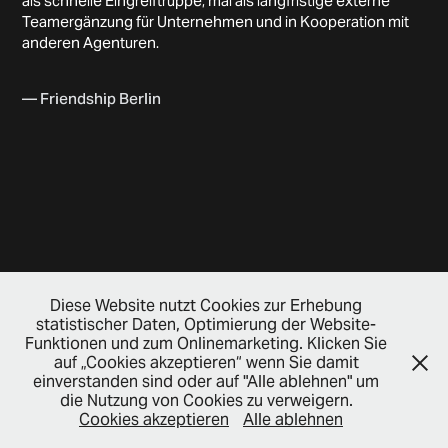
als schnelle Eingreiftruppe, mal als langfristige externe
Teamergänzung für Unternehmen und in Kooperation mit
anderen Agenturen.
— Friendship Berlin
Diese Website nutzt Cookies zur Erhebung
statistischer Daten, Optimierung der Website-
Funktionen und zum Onlinemarketing. Klicken Sie
Let's get in touch.
auf „Cookies akzeptieren“ wenn Sie damit
einverstanden sind oder auf "Alle ablehnen" um
— Book a call
die Nutzung von Cookies zu verweigern.
Cookies akzeptieren
Alle ablehnen